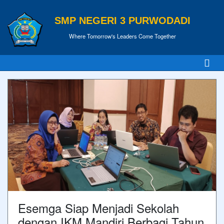
SMP NEGERI 3 PURWODADI
Where Tomorrow's Leaders Come Together
Esemga Siap Menjadi Sekolah
dengan IKM Mandiri Berbagi Tahun