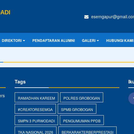
ADI
esemgapur@gmail.co
DIREKTORI
PENDAFTARAN ALUMNI
GALERI
HUBUNGI KAMI
Tags
Ik
ers
RAMADHAN KAREEM
POLRES GROBOGAN
#CREATORESEMGA
SPMB GROBOGAN
SMPN 3 PURWODADI
PENGUMUMAN PPDB
TKA NASIONAL 2026
BERKARAKTERBERPRESTASI