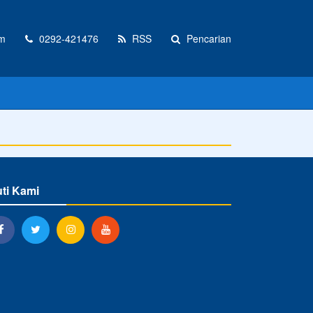
m
0292-421476
RSS
Pencarian
uti Kami