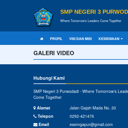
SMP NEGERI 3 PURWOD
Where Tomorrow's Leaders Come Together
PROFIL
VISI DAN MISI
KESISWAAN
GALERI VIDEO
Hubungi Kami
SMP Negeri 3 Purwodadi ⋅ Where Tomorrow's Lead
Come Together
Alamat
Jalan Gajah Mada No. 20
Telepon
0292-421476
Email
esemgapur@gmail.com