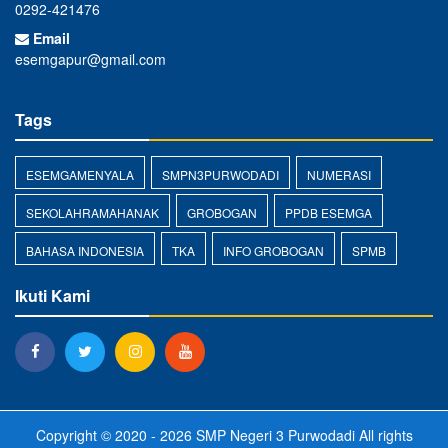
0292-421476
Email
esemgapur@gmail.com
Tags
ESEMGAMENYALA
SMPN3PURWODADI
NUMERASI
SEKOLAHRAMAHANAK
GROBOGAN
PPDB ESEMGA
BAHASA INDONESIA
TKA
INFO GROBOGAN
SPMB
Ikuti Kami
Copyright © 2020 - 2026
SMP Negeri 3 Purwodadi
All rights