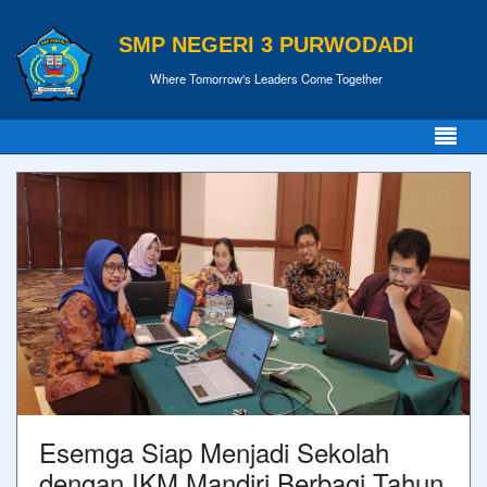
SMP NEGERI 3 PURWODADI
Where Tomorrow's Leaders Come Together
Esemga Siap Menjadi Sekolah
dengan IKM Mandiri Berbagi Tahun