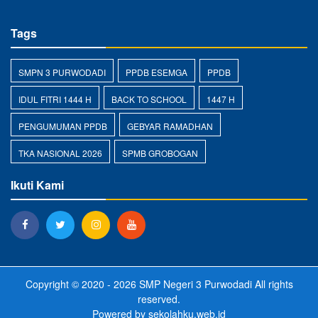
Tags
SMPN 3 PURWODADI
PPDB ESEMGA
PPDB
IDUL FITRI 1444 H
BACK TO SCHOOL
1447 H
PENGUMUMAN PPDB
GEBYAR RAMADHAN
TKA NASIONAL 2026
SPMB GROBOGAN
Ikuti Kami
Copyright © 2020 - 2026
SMP Negeri 3 Purwodadi
All rights
reserved.
Powered by
sekolahku.web.id