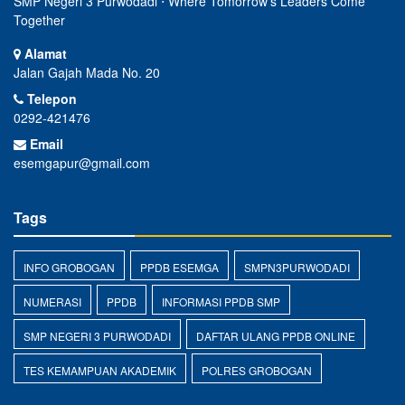
SMP Negeri 3 Purwodadi ⋅ Where Tomorrow's Leaders Come
Together
Alamat
Jalan Gajah Mada No. 20
Telepon
0292-421476
Email
esemgapur@gmail.com
Tags
INFO GROBOGAN
PPDB ESEMGA
SMPN3PURWODADI
NUMERASI
PPDB
INFORMASI PPDB SMP
SMP NEGERI 3 PURWODADI
DAFTAR ULANG PPDB ONLINE
TES KEMAMPUAN AKADEMIK
POLRES GROBOGAN