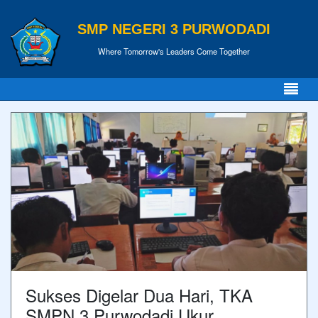
SMP NEGERI 3 PURWODADI
Where Tomorrow's Leaders Come Together
Sukses Digelar Dua Hari, TKA
SMPN 3 Purwodadi Ukur