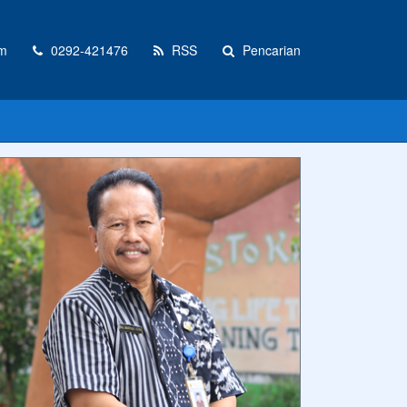
m
0292-421476
RSS
Pencarian