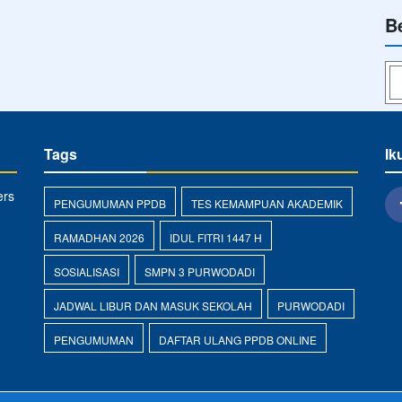
B
Tags
Ik
ers
PENGUMUMAN PPDB
TES KEMAMPUAN AKADEMIK
RAMADHAN 2026
IDUL FITRI 1447 H
SOSIALISASI
SMPN 3 PURWODADI
JADWAL LIBUR DAN MASUK SEKOLAH
PURWODADI
PENGUMUMAN
DAFTAR ULANG PPDB ONLINE